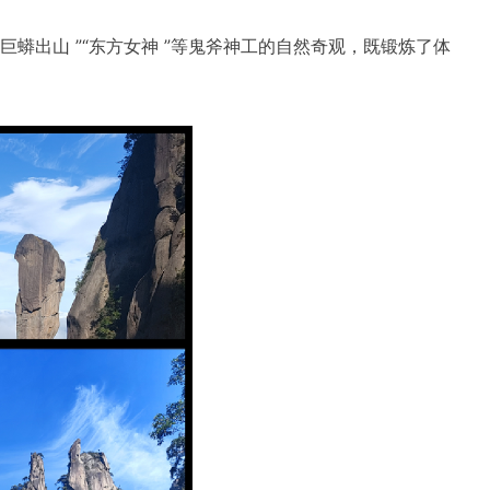
蟒出山 ”“东方女神 ”等鬼斧神工的自然奇观，既锻炼了体