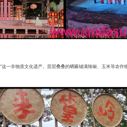
秋 ”这一非物质文化遗产。层层叠叠的晒匾铺满辣椒、玉米等农