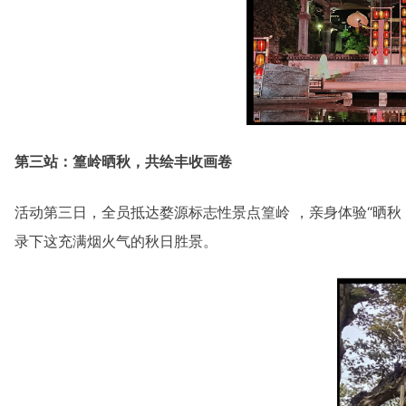
第三站：篁岭晒秋，共绘丰收画卷
活动第三日，全员抵达婺源标志性景点篁岭 ，亲身体验“晒
录下这充满烟火气的秋日胜景。